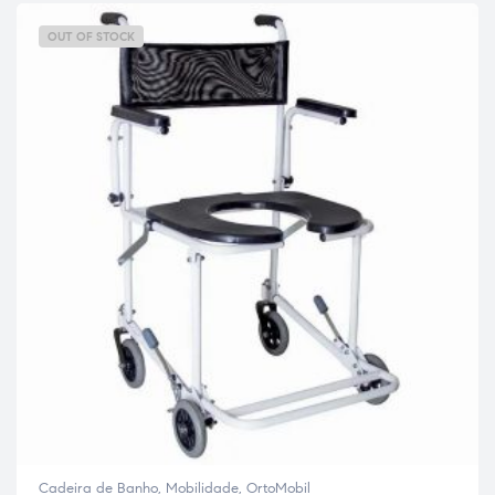
OUT OF STOCK
Cadeira de Banho
,
Mobilidade
,
OrtoMobil