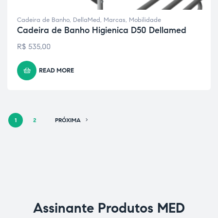
Cadeira de Banho
,
DellaMed
,
Marcas
,
Mobilidade
Cadeira de Banho Higienica D50 Dellamed
R$
535,00
READ MORE
1
2
PRÓXIMA
Assinante Produtos MED