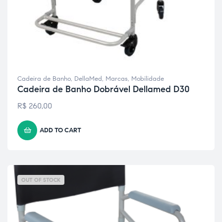
Cadeira de Banho
,
DellaMed
,
Marcas
,
Mobilidade
Cadeira de Banho Dobrável Dellamed D30
R$
260,00
ADD TO CART
OUT OF STOCK