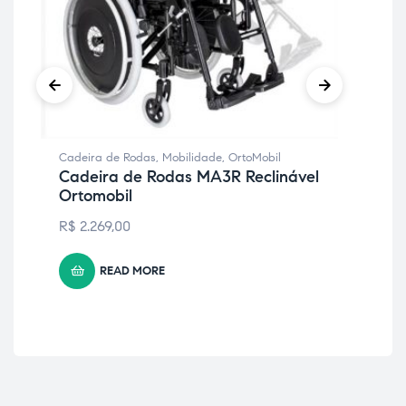
Cadeira de Rodas
,
Mobilidade
,
OrtoMobil
Cad
Cadeira de Rodas MA3R Reclinável
Ca
Ortomobil
Or
R$
2.269,00
R$
READ MORE