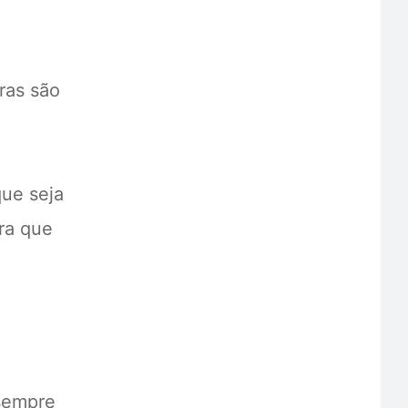
ras são
que seja
ara que
 sempre