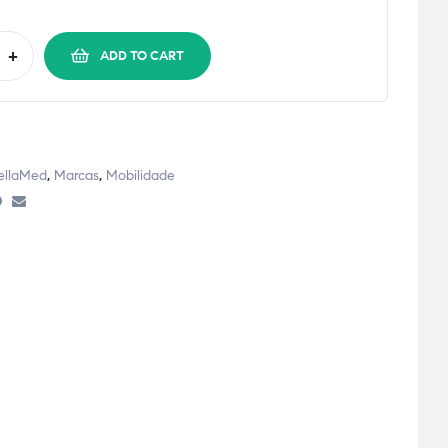
+
ADD TO CART
ellaMed
,
Marcas
,
Mobilidade