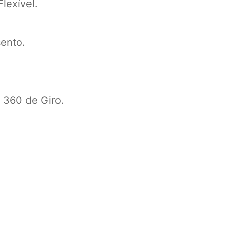
lexível.
sento.
 360 de Giro.