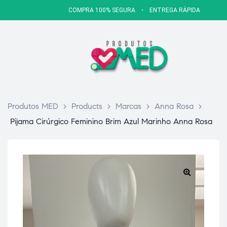
COMPRA 100% SEGURA
•
ENTREGA RÁPIDA
Produtos MED
>
Products
>
Marcas
>
Anna Rosa
>
Pijama Cirúrgico Feminino Brim Azul Marinho Anna Rosa
🔍