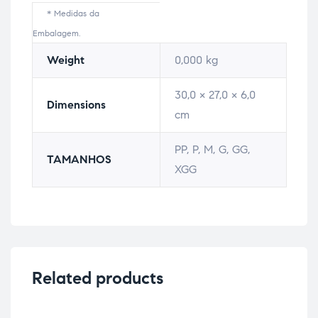
Weight
0,000 kg
30,0 × 27,0 × 6,0
Dimensions
cm
PP, P, M, G, GG,
TAMANHOS
XGG
Related products