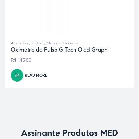
Aparelhos
,
G-Tech
,
Marcas
,
Oximetro
Oximetro de Pulso G Tech Oled Graph
R$
145,00
READ MORE
Assinante Produtos MED