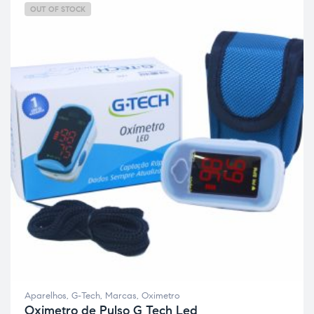
OUT OF STOCK
Aparelhos
,
G-Tech
,
Marcas
,
Oximetro
Oximetro de Pulso G Tech Led