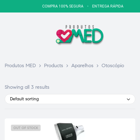
COMPRA 100% SEGURA
•
ENTREGA RÁPIDA
Produtos MED
>
Products
>
Aparelhos
>
Otoscópio
Showing all 3 results
Default sorting
OUT OF STOCK