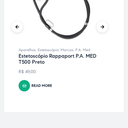
Aparelhos
,
Estetoscópio
,
Marcas
,
P.A. Med
Apa
Estetoscópio Rappaport P.A. MED
Ox
T500 Preto
R$
R$
49,00
READ MORE