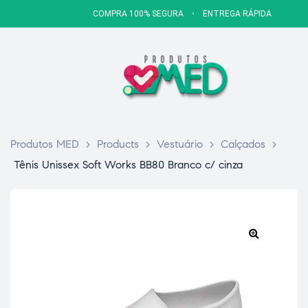
COMPRA 100% SEGURA
•
ENTREGA RÁPIDA
Produtos MED
>
Products
>
Vestuário
>
Calçados
>
Tênis Unissex Soft Works BB80 Branco c/ cinza
🔍