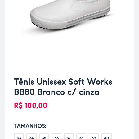
Tênis Unissex Soft Works
BB80 Branco c/ cinza
R$
100,00
TAMANHOS
33
34
35
36
37
38
39
40