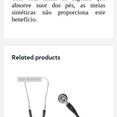
absorve suor dos pés, as meias
sintéticas não proporciona este
benefício.
Related products
OUT OF STOCK
OU